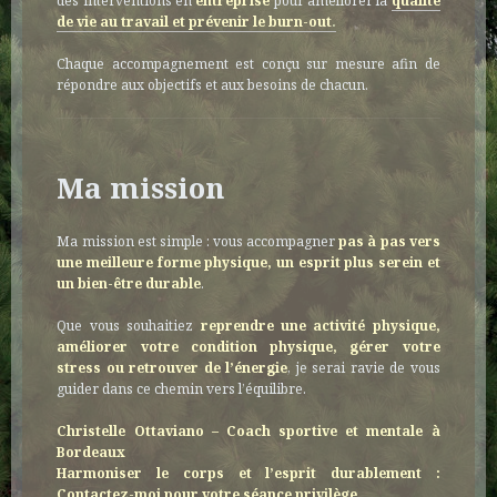
des interventions en
entreprise
pour améliorer la
qualité
de vie au travail et prévenir le burn-out
.
Chaque accompagnement est conçu sur mesure afin de
répondre aux objectifs et aux besoins de chacun.
Ma mission
Ma mission est simple : vous accompagner
pas à pas vers
une meilleure forme physique, un esprit plus serein et
un bien-être durable
.
Que vous souhaitiez
reprendre une activité physique,
améliorer votre condition physique, gérer votre
stress ou retrouver de l’énergie
, je serai ravie de vous
guider dans ce chemin vers l’équilibre.
Christelle Ottaviano – Coach sportive et mentale à
Bordeaux
Harmoniser le corps et l’esprit durablement :
Contactez-moi pour votre séance privilège.