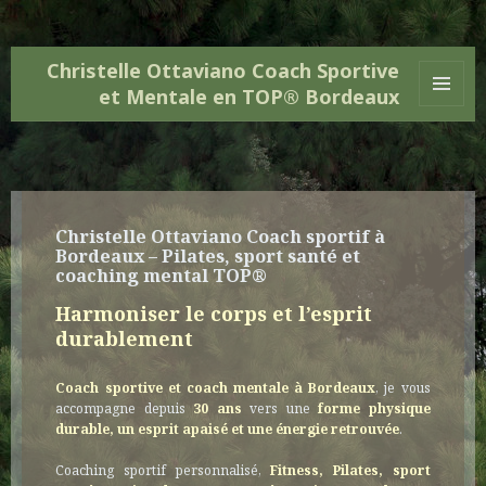
Christelle Ottaviano Coach Sportive
et Mentale en TOP® Bordeaux
MENU
ET
WIDGETS
Christelle Ottaviano Coach sportif à
Bordeaux – Pilates, sport santé et
coaching mental TOP®
Harmoniser le corps et l’esprit
durablement
Coach sportive et coach mentale à Bordeaux
, je vous
accompagne depuis
30 ans
vers une
forme physique
durable, un esprit apaisé et une énergie retrouvée
.
Coaching sportif personnalisé,
Fitness,
Pilates, sport