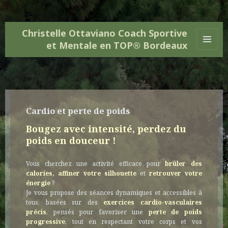
Christelle Ottaviano Coach Sportive
et Mentale en TOP® Bordeaux
MENU
ET
WIDGETS
Cardio et perte de poids
Bougez avec intensité, perdez du
poids en douceur !
Vous cherchez une activité efficace pour
brûler des
calories, affiner votre silhouette
et
retrouver votre
énergie
?
Je vous propose des séances dynamiques et accessibles à
tous, basées sur des
exercices cardio-vasculaires
précis
, pensés pour favoriser une
perte de poids
progressive
, tout en respectant votre corps et vos