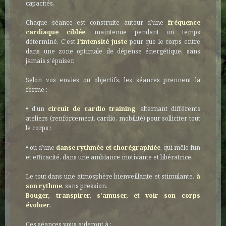
capacités.
Chaque séance est construite autour d’une
fréquence
cardiaque ciblée
, maintenue pendant un temps
déterminé. C’est
l’intensité juste
pour que le corps entre
dans une zone optimale de dépense énergétique, sans
jamais s’épuiser.
Selon vos envies ou objectifs, les séances prennent la
forme :
• d’un
circuit de cardio training
, alternant différents
ateliers (renforcement, cardio, mobilité) pour solliciter tout
le corps ;
• ou d’une
danse rythmée et chorégraphiée
, qui mêle fun
et efficacité, dans une ambiance motivante et libératrice.
Le tout dans une atmosphère bienveillante et stimulante,
à
son rythme
, sans pression.
Bouger, transpirer, s’amuser, et voir son corps
évoluer
.
Ces séances vous aideront à :