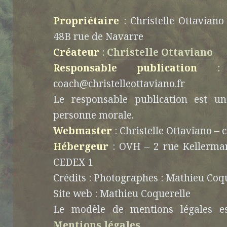
Propriétaire
: Christelle Ottavian
48B rue de Navarre
Créateur
:
Christelle Ottaviano
Responsable publication
: Ch
coach@christelleottaviano.fr
Le responsable publication est 
personne morale.
Webmaster
: Christelle Ottaviano – 
Hébergeur
: OVH – 2 rue Kellerm
CEDEX 1
Crédits : Photographes : Mathieu Coqu
Site web : Mathieu Coquerelle
Le modèle de mentions légales es
Mentions légales