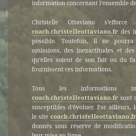
information concernant l’ensemble des 
Christelle Ottaviano s’effor
coach.christelleottaviano.fr
des i
possible. Toutefois, il ne pourr
omissions, des inexactitudes et des
qu’elles soient de son fait ou du fa
fournissent ces informations.
Tous les informations i
coach.christelleottaviano.fr
sont d
susceptibles d’évoluer. Par ailleurs,
le site
coach.christelleottaviano.f
donnés sous réserve de modificatio
leur mise en ligne.