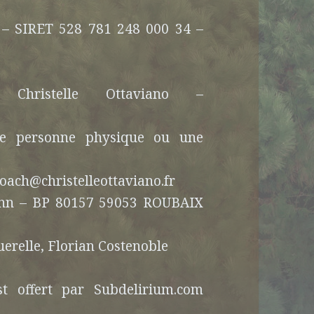
o – SIRET 528 781 248 000 34 –
ristelle Ottaviano –
une personne physique ou une
coach@christelleottaviano.fr
ann – BP 80157 59053 ROUBAIX
erelle, Florian Costenoble
t offert par Subdelirium.com