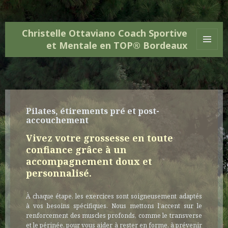
Christelle Ottaviano Coach Sportive
et Mentale en TOP® Bordeaux
MENU
ET
WIDGETS
Pilates, étirements pré et post-
accouchement
Vivez votre grossesse en toute
confiance grâce à un
accompagnement doux et
personnalisé.
À chaque étape, les exercices sont soigneusement adaptés
à vos besoins spécifiques. Nous mettons l’accent sur le
renforcement des muscles profonds, comme le transverse
et le périnée, pour vous aider à rester en forme, à prévenir