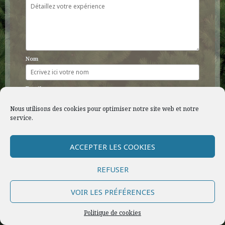
Nom
Email
Nous utilisons des cookies pour optimiser notre site web et notre
service.
Je confirme que ce commentaire est basé sur ma
propre expérience et mon honnête opinion.
ACCEPTER LES COOKIES
SOUMETTRE VOTRE AVIS
REFUSER
Tous droits réservés © Christelle Ottaviano, 2020 |
Mentions légales
|
VOIR LES PRÉFÉRENCES
Politique d’utilisation de vos données personnelles
|
Politique des
cookies
Politique de cookies